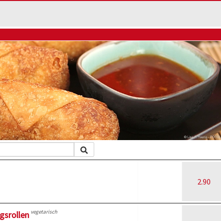
2.90
vegetarisch
gsrollen