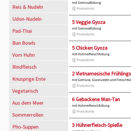
mit Gemüsefüllung
Reis & Nudeln
Produktinfo
Udon-Nudeln
5 Veggie Gyoza
mit Gemüsefüllung
Pad-Thai
Produktinfo
Bun Bowls
5 Chicken Gyoza
Vom Huhn
mit Hühnerfleischfüllung
Produktinfo
Rindfleisch
2 Vietnamesische Frühlings
Knusprige Ente
mit Gemüse, Glasnudeln und Fleischfü
Produktinfo
Vegetarisch
6 Gebackene Wan-Tan
Aus dem Meer
mit Hühnerfleischfüllung
Produktinfo
Sommerrollen
3 Hühnerfleisch-Spieße
Pho-Suppen