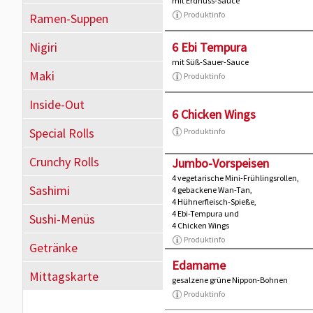
mit Erdnuss-Sauce
Produktinfo
Ramen-Suppen
Nigiri
6 Ebi Tempura
mit Süß-Sauer-Sauce
Maki
Produktinfo
Inside-Out
6 Chicken Wings
Special Rolls
Produktinfo
Crunchy Rolls
Jumbo-Vorspeisen
4 vegetarische Mini-Frühlingsrollen,
Sashimi
4 gebackene Wan-Tan,
4 Hühnerfleisch-Spieße,
4 Ebi-Tempura und
Sushi-Menüs
4 Chicken Wings
Produktinfo
Getränke
Edamame
Mittagskarte
gesalzene grüne Nippon-Bohnen
Produktinfo