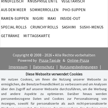
RINDFLEISCH
KNUSPRIGE ENTE
VEGETARISCH
AUS DEM MEER
SOMMERROLLEN
PHO-SUPPEN
RAMEN-SUPPEN
NIGIRI
MAKI
INSIDE-OUT
SPECIAL ROLLS
CRUNCHY ROLLS
SASHIMI
SUSHI-MENÜS
GETRÄNKE
MITTAGSKARTE
Copyright © 2008 - 2026 • Alle Rechte vorbehalten
Powered by
Pizza-Taxi.de
&
Online-Pizza
Impressum
|
Datenschutz
|
Nutzungsbedingungen
|
Cookie-Hinweis
Diese Webseite verwendet Cookies
Wir nutzen Cookies, um Ihnen die Nutzung unserer Webseite zu
ermöglichen, die Benutzerfreundlichkeit zu verbessern und um Analysen
über den Zugriff auf unserer Webseite durchzuführen, um die Werbung
und andere Aspekte zu optimieren. Darüber hinaus werden
personenbezogene Daten und Cookies zur Personalisierung von
Anzeigen, sowohl für personalisierte als auch nicht-personalisierte