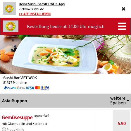
Deine Sushi-Bar VIET WOK-App!
vietwok-sushi.de
>> APP INSTALLIEREN
Bestellung heute ab 11:00 Uhr möglich
Sushi-Bar VIET WOK
81377 München
weitere
Asia-Suppen
Speisen
vegetarisch
Gemüsesuppe
5.90
mit Glasnudeln und Koriander
Produktinfo